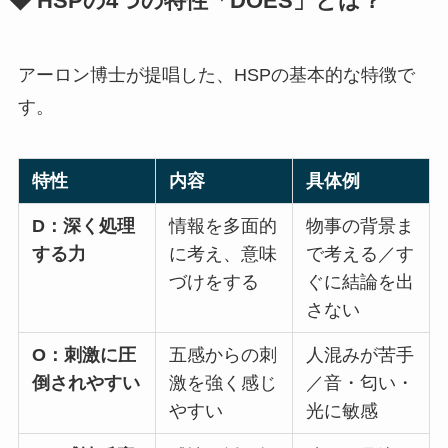
◆ HSPの4つの特性「DOES」とは？
アーロン博士が提唱した、HSPの基本的な特徴で
す。
特性
内容
具体例
D：深く処理
情報を多面的
物事の背景ま
する力
に考え、意味
で考える／す
づけをする
ぐに結論を出
さない
O：刺激に圧
五感からの刺
人混みが苦手
倒されやすい
激を強く感じ
／音・匂い・
やすい
光に敏感