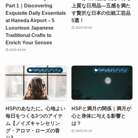
Part 1｜Discovering
上質な日用品—五感を満た
Exquisite Daily Essentials
す贅沢な日本の伝統工芸品
at Haneda Airport – 5
5選！
Luxurious Japanese
2025-03-04
Traditional Crafts to
Enrich Your Senses
2025-03-04
HSPお役立ちアイテム
HSPお役立ちアイテム
HSPのあなたに。心地よい
HSPと満月の関係｜満月が
毎日をつくる3つのアイテ
心と身体に与える影響と
ム【ノイズキャンセリン
は？
グ・アロマ・ローズの香
2025-02-15